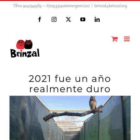
Saltar
Tlfno 914794565 -- 670933240(emergencias)
|
brinzal@brinzal.org
al
Facebook
Instagram
X
YouTube
LinkedIn
contenido
2021 fue un año
realmente duro
Ver
imagen
más
grande