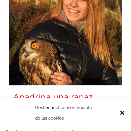
Apadrina una rapaz
nocturna
Gestionar el consentimiento
de las cookies
Rango
€
70,00
-
€
80,00
de