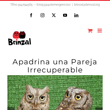
Saltar
Tlfno 914794565 -- 670933240(emergencias)
|
brinzal@brinzal.org
al
Facebook
Instagram
X
YouTube
LinkedIn
contenido
Apadrina una Pareja
Irrecuperable