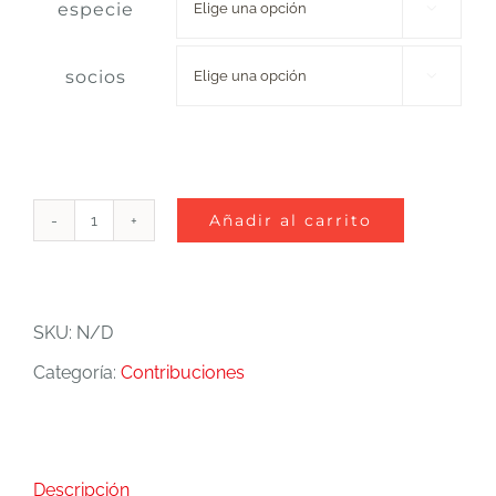
especie

desde
€ 80,00
socios

hasta
€ 100,00
Añadir al carrito
Apadrina
una
Pareja
SKU:
N/D
Irrecuperable
Categoría:
Contribuciones
cantidad
Descripción