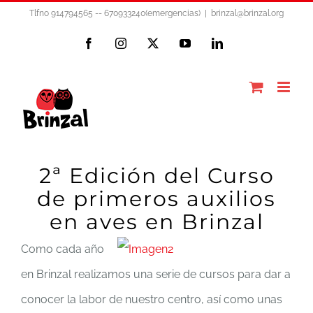
Saltar
Tlfno 914794565 -- 670933240(emergencias)
|
brinzal@brinzal.org
al
Facebook
Instagram
X
YouTube
LinkedIn
contenido
2ª Edición del Curso
de primeros auxilios
en aves en Brinzal
Como cada año
en Brinzal realizamos una serie de cursos para dar a
conocer la labor de nuestro centro, así como unas