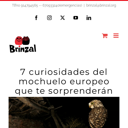
Saltar
Tlfno 914794565 -- 670933240(emergencias)
|
brinzal@brinzal.org
al
Facebook
Instagram
X
YouTube
LinkedIn
contenido
7 curiosidades del
mochuelo europeo
que te sorprenderán
Ver
imagen
más