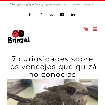
Saltar
Tlfno 914794565 -- 670933240(emergencias)
|
brinzal@brinzal.org
al
Facebook
Instagram
X
YouTube
LinkedIn
contenido
7 curiosidades sobre
los vencejos que quizá
no conocías
Ver
imagen
más