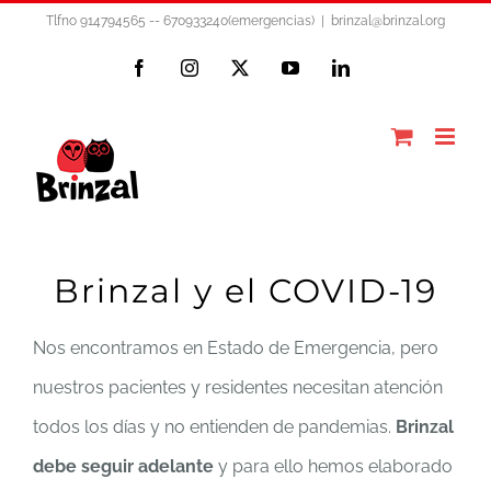
Saltar
Tlfno 914794565 -- 670933240(emergencias)
|
brinzal@brinzal.org
al
Facebook
Instagram
X
YouTube
LinkedIn
contenido
Brinzal y el COVID-19
Nos encontramos en Estado de Emergencia, pero
nuestros pacientes y residentes necesitan atención
todos los días y no entienden de pandemias.
Brinzal
debe seguir adelante
y para ello hemos elaborado