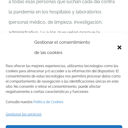
a todas esas personas que luchan cada día contra
la pandemia en los hospitales y laboratorios
(personal médico, de limpieza, investigación,
administrativo…) y a los que velan porque la
Gestionar el consentimiento
sociedad siga avanzando a pesar de la situación tan
de las cookies
inusual (policía, bomberos, personal de tiendas de
alimentación y supermercados…).
A tod@s ell@s
Para ofrecer las mejores experiencias, utilizamos tecnologías como las
cookies para almacenar y/o acceder a la información del dispositivo. El
¡MUCHAS GRACIAS!
consentimiento de estas tecnologías nos permitirá procesar datos como
el comportamiento de navegación o las identificaciones únicas en este
sitio. No consentir o retirar el consentimiento, puede afectar
negativamente a ciertas características y funciones.
Consulte nuestra
Política de Cookies
Gestionar los servicios
© Copyright
2026 BRINZAL (Centro de Recuperación de Aves