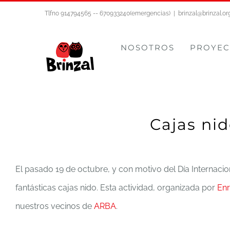
Saltar
Tlfno 914794565 -- 670933240(emergencias)
|
brinzal@brinzal.or
al
contenido
NOSOTROS
PROYEC
Cajas nid
El pasado 19 de octubre, y con motivo del Día Internacio
fantásticas cajas nido. Esta actividad, organizada por
Enr
nuestros vecinos de
ARBA
.