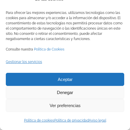
Para ofrecer las mejores experiencias, utilizamos tecnologías como las
© Copyright
2026 BRINZAL (Centro de Recuperación de Aves
cookies para almacenar y/o acceder a la información del dispositivo. El
consentimiento de estas tecnologías nos permitirá procesar datos como
Nocturnas) |
Aviso legal
|
Política de privacidad
|
Política de
el comportamiento de navegación o las identificaciones únicas en este
sitio. No consentir o retirar el consentimiento, puede afectar
cookies
|
Canal interno de información
negativamente a ciertas características y funciones.
Consulte nuestra
Política de Cookies
Facebook
Instagram
X
YouTube
LinkedIn
Gestionar los servicios
Aceptar
Denegar
Ver preferencias
Política de cookies
Política de privacidad
Aviso legal