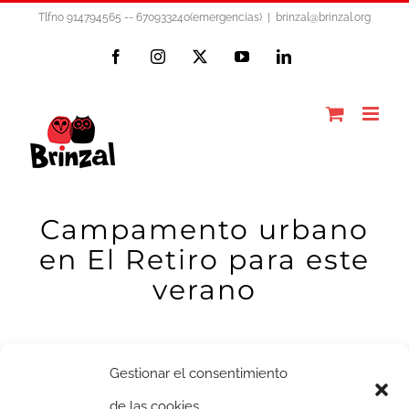
Saltar
Tlfno 914794565 -- 670933240(emergencias)
|
brinzal@brinzal.org
al
Facebook
Instagram
X
YouTube
LinkedIn
contenido
Campamento urbano
en El Retiro para este
verano
Gestionar el consentimiento
de las cookies