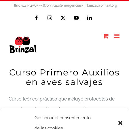
Saltar
Tlfno 914794565 -- 670933240(emergencias)
|
brinzal@brinzal.org
al
Facebook
Instagram
X
YouTube
LinkedIn
contenido
Curso Primero Auxilios
en aves salvajes
Curso teórico-práctico que incluye protocolos de
manejo, exploración, primeros auxilios y
Gestionar el consentimiento
tratamientos más frecuentes en diferentes grupos
de las cookies