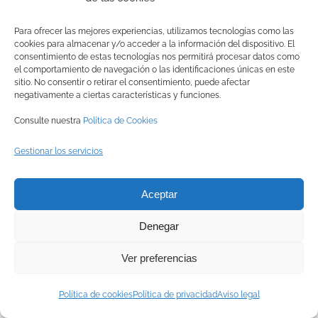
de aves silvestres, técnicas habitualmente utilizadas
en centros de recuperación de fauna salvaje.
Para ofrecer las mejores experiencias, utilizamos tecnologías como las
cookies para almacenar y/o acceder a la información del dispositivo. El
consentimiento de estas tecnologías nos permitirá procesar datos como
el comportamiento de navegación o las identificaciones únicas en este
sitio. No consentir o retirar el consentimiento, puede afectar
negativamente a ciertas características y funciones.
Consulte nuestra
Política de Cookies
Gestionar los servicios
© Copyright
2026 BRINZAL (Centro de Recuperación de Aves
Nocturnas) |
Aviso legal
|
Política de privacidad
|
Política de
Aceptar
cookies
|
Canal interno de información
Denegar
Ver preferencias
Facebook
Instagram
X
YouTube
LinkedIn
Política de cookies
Política de privacidad
Aviso legal