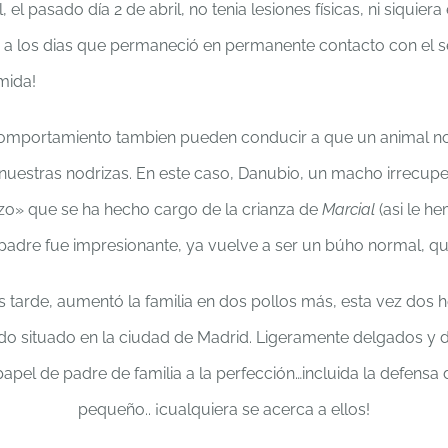
l, el pasado día 2 de abril, no tenia lesiones físicas, ni siqui
a los dias que permaneció en permanente contacto con el s
mida!
comportamiento tambien pueden conducir a que un animal no 
nuestras nodrizas. En este caso, Danubio, un macho irrecupe
zo» que se ha hecho cargo de la crianza de
Marcial
(asi le h
adre fue impresionante, ya vuelve a ser un búho normal, qu
 tarde, aumentó la familia en dos pollos más, esta vez dos
do situado en la ciudad de Madrid. Ligeramente delgados y d
apel de padre de familia a la perfección…incluida la defens
pequeño.. ¡cualquiera se acerca a ellos!