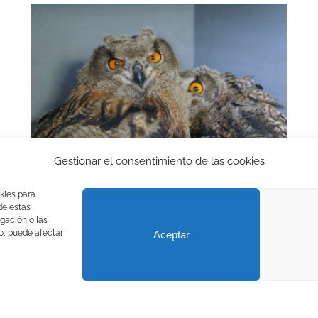
Gestionar el consentimiento de las cookies
kies para
de estas
gación o las
to, puede afectar
Aceptar
Recuperación de Aves Nocturnas) |
Aviso legal
|
Política de privacidad
Facebook
Instagram
X
YouTube
LinkedIn