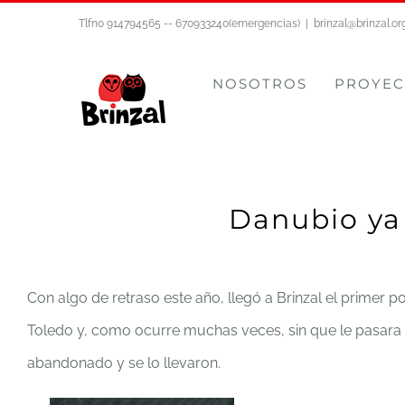
Saltar
Tlfno 914794565 -- 670933240(emergencias)
|
brinzal@brinzal.or
al
contenido
NOSOTROS
PROYEC
Danubio ya
Con algo de retraso este año, llegó a Brinzal el primer
Toledo y, como ocurre muchas veces, sin que le pasara
abandonado y se lo llevaron.