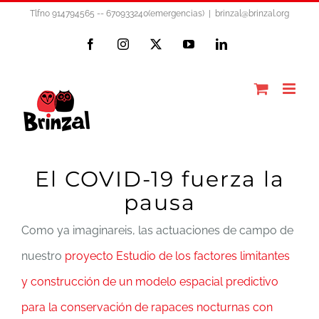
Saltar
Tlfno 914794565 -- 670933240(emergencias)
|
brinzal@brinzal.org
al
Facebook
Instagram
X
YouTube
LinkedIn
contenido
El COVID-19 fuerza la
pausa
Como ya imaginareis, las actuaciones de campo de
nuestro
proyecto Estudio de los factores limitantes
y construcción de un modelo espacial predictivo
para la conservación de rapaces nocturnas con