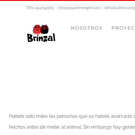
Saltar
Tlfno 914794565 -- 670933240(emergencias)
|
brinzal@brinzal.or
al
contenido
NOSOTROS
PROYEC
Habéis sido miles las personas que os habéis acercado a
hechos antes de meter al animal. Sin embargo hay gente