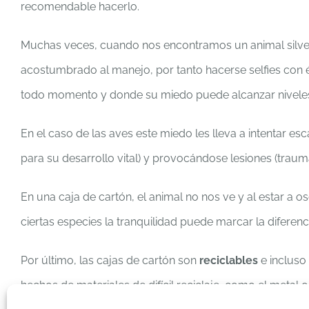
recomendable hacerlo.
Muchas veces, cuando nos encontramos un animal silves
acostumbrado al manejo, por tanto hacerse selfies con é
todo momento y donde su miedo puede alcanzar nivele
En el caso de las aves este miedo les lleva a intentar e
para su desarrollo vital) y provocándose lesiones (tra
En una caja de cartón, el animal no nos ve y al estar a 
ciertas especies la tranquilidad puede marcar la diferencia
Por último, las cajas de cartón son
reciclables
e incluso
hechos de materiales de difícil reciclaje, como el metal o 