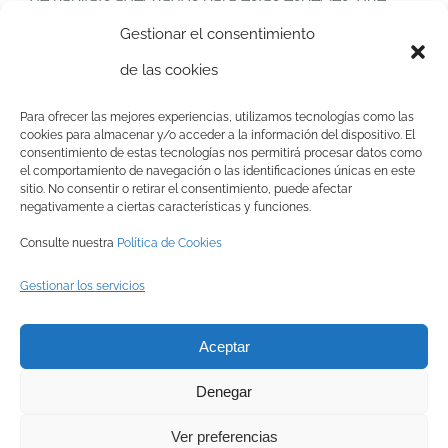
Gestionar el consentimiento
como el
mochuelo (
Athene noctua
)
o la Lechuza son
de las cookies
dependientes de los sistemas agrícolas, con
proyectos como
Un Mochuelo en cada Olivo
o
Para ofrecer las mejores experiencias, utilizamos tecnologías como las
cookies para almacenar y/o acceder a la información del dispositivo. El
AgroSOStenible
.
consentimiento de estas tecnologías nos permitirá procesar datos como
el comportamiento de navegación o las identificaciones únicas en este
sitio. No consentir o retirar el consentimiento, puede afectar
negativamente a ciertas características y funciones.
Consulte nuestra
Política de Cookies
Gestionar los servicios
© Copyright
2026 BRINZAL (Centro de Recuperación de Aves
Aceptar
Nocturnas) |
Aviso legal
|
Política de privacidad
|
Política de
Denegar
cookies
|
Canal interno de información
Ver preferencias