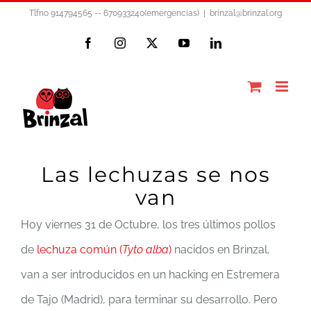
Saltar
Tlfno 914794565 -- 670933240(emergencias)
|
brinzal@brinzal.org
al
Facebook
Instagram
X
YouTube
LinkedIn
contenido
Las lechuzas se nos
van
Hoy viernes 31 de Octubre, los tres últimos pollos
de
lechuza común (
Tyto alba
)
nacidos en Brinzal,
van a ser introducidos en un hacking en Estremera
de Tajo (Madrid), para terminar su desarrollo. Pero