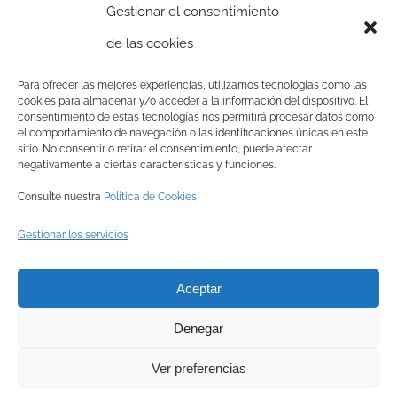
Gestionar el consentimiento
biodiversidad desde 1986.
de las cookies
Apoya nuestros proyectos y c
olabora con
Para ofrecer las mejores experiencias, utilizamos tecnologías como las
cookies para almacenar y/o acceder a la información del dispositivo. El
nosotros
Aqui
consentimiento de estas tecnologías nos permitirá procesar datos como
el comportamiento de navegación o las identificaciones únicas en este
sitio. No consentir o retirar el consentimiento, puede afectar
negativamente a ciertas características y funciones.
Consulte nuestra
Política de Cookies
Gestionar los servicios
© Copyright
2026 BRINZAL (Centro de Recuperación de Aves
Aceptar
Nocturnas) |
Aviso legal
|
Política de privacidad
|
Política de
Denegar
cookies
|
Canal interno de información
Ver preferencias