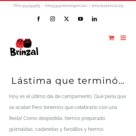
Saltar
Tlfno 914794565 -- 670933240(emergencias)
|
brinzal@brinzal.org
al
Facebook
Instagram
X
YouTube
LinkedIn
contenido
Lástima que terminó…
Hoy es el último día de campamento. Qué pena que
se acabe! Pero tenemos que celebrarlo con una
fiesta! Como despedida, hemos preparado
guirnaldas, cadenetas y farolillos y hemos