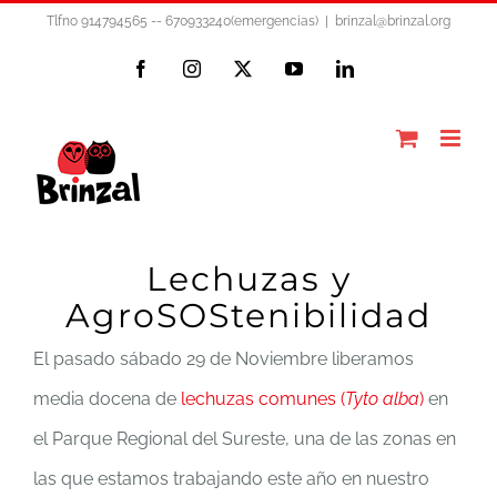
Saltar
Tlfno 914794565 -- 670933240(emergencias)
|
brinzal@brinzal.org
al
Facebook
Instagram
X
YouTube
LinkedIn
contenido
Lechuzas y
AgroSOStenibilidad
El pasado sábado 29 de Noviembre liberamos
media docena de
lechuzas comunes (
Tyto alba
)
en
el Parque Regional del Sureste, una de las zonas en
las que estamos trabajando este año en nuestro