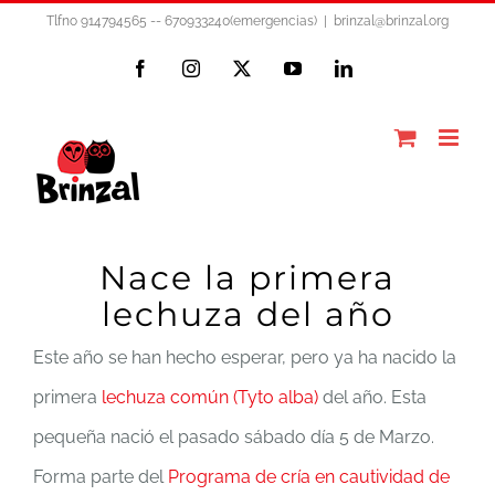
Saltar
Tlfno 914794565 -- 670933240(emergencias)
|
brinzal@brinzal.org
al
Facebook
Instagram
X
YouTube
LinkedIn
contenido
Nace la primera
lechuza del año
Este año se han hecho esperar, pero ya ha nacido la
primera
lechuza común (Tyto alba)
del año. Esta
pequeña nació el pasado sábado día 5 de Marzo.
Forma parte del
Programa de cría en cautividad de