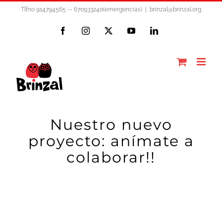
Saltar
Tlfno 914794565 -- 670933240(emergencias)
|
brinzal@brinzal.org
al
Facebook
Instagram
X
YouTube
LinkedIn
contenido
Nuestro nuevo
proyecto: anímate a
colaborar!!