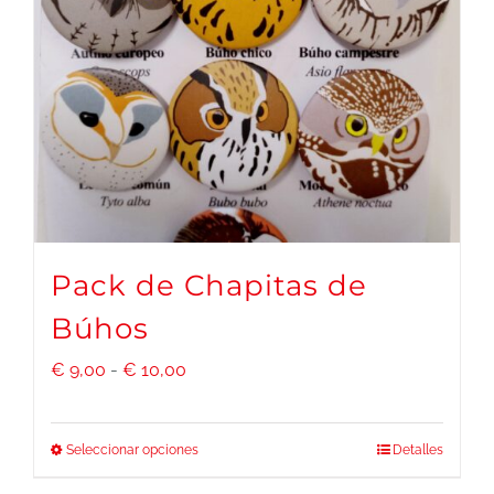
opciones
se
pueden
elegir
en
la
página
Pack de Chapitas de
de
Búhos
producto
Rango
€
9,00
-
€
10,00
de
precios:
Seleccionar opciones
Detalles
Este
desde