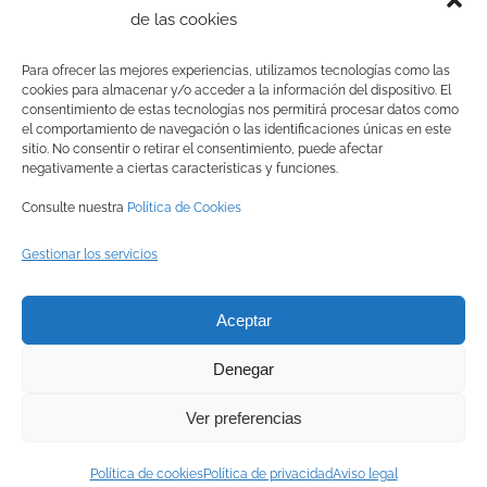
de las cookies
Rango
€
1,00
-
€
4,50
producto
de
Para ofrecer las mejores experiencias, utilizamos tecnologías como las
cookies para almacenar y/o acceder a la información del dispositivo. El
precios:
Seleccionar opciones
Detalles
Este
consentimiento de estas tecnologías nos permitirá procesar datos como
el comportamiento de navegación o las identificaciones únicas en este
desde
producto
sitio. No consentir o retirar el consentimiento, puede afectar
negativamente a ciertas características y funciones.
€ 1,00
tiene
Consulte nuestra
Política de Cookies
hasta
múltiples
Gestionar los servicios
€ 4,50
variantes.
© Copyright
2026 BRINZAL (Centro de Recuperación de Aves
Las
Aceptar
Nocturnas) |
Aviso legal
|
Política de privacidad
|
Política de
opciones
Denegar
cookies
|
Canal interno de información
se
Ver preferencias
pueden
Facebook
Instagram
X
YouTube
LinkedIn
elegir
Política de cookies
Política de privacidad
Aviso legal