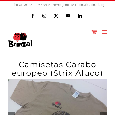
Saltar
Tlfno 914794565 -- 670933240(emergencias)
|
brinzal@brinzal.org
al
Facebook
Instagram
X
YouTube
LinkedIn
contenido
Camisetas Cárabo
europeo (Strix Aluco)