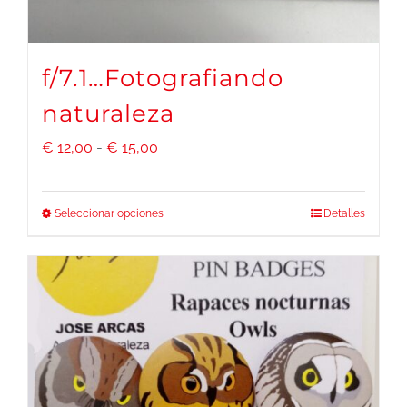
la
página
f/7.1…Fotografiando
de
naturaleza
producto
Rango
€
12,00
-
€
15,00
de
precios:
Seleccionar opciones
Detalles
Este
desde
producto
€ 12,00
tiene
hasta
múltiples
€ 15,00
variantes.
Las