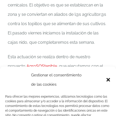
cernícalos. El objetivo es que se establezcan en la
zona y se conviertan en aliados de l@s agricultor@s
contra los topillos que se alimentan de sus cultivos.
El pasado viernes iniciamos la instalación de las
cajas nido, que completaremos esta semana.
Esta actuación se realiza dentro de nuestro
proyecto
AgroSOStenible
, que ejecutamos con el
Gestionar el consentimiento
apoyo de la Fundación Biodiversidad, del Ministerio
de las cookies
de Agricultura, Alimentación y Medio Ambiente, y
que trata de demostrar que la actividad agraria es
Para ofrecer las mejores experiencias, utilizamos tecnologías como las
cookies para almacenar y/o acceder a la información del dispositivo. El
compatible con la conservación de la biodiversidad.
consentimiento de estas tecnologías nos permitirá procesar datos como
el comportamiento de navegación o las identificaciones únicas en este
sitio. No consentir o retirar el consentimiento, puede afectar