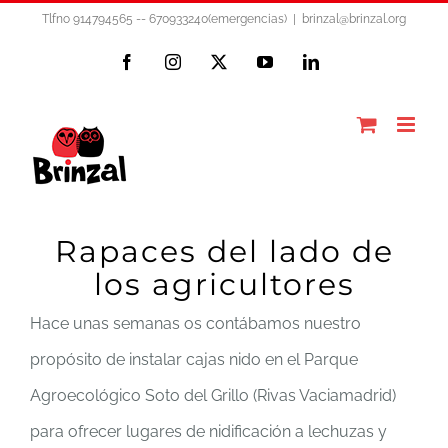
Saltar
Tlfno 914794565 -- 670933240(emergencias)
|
brinzal@brinzal.org
al
Facebook
Instagram
X
YouTube
LinkedIn
contenido
Rapaces del lado de
los agricultores
Hace unas semanas os contábamos nuestro
propósito de instalar cajas nido en el Parque
Agroecológico Soto del Grillo (Rivas Vaciamadrid)
para ofrecer lugares de nidificación a lechuzas y