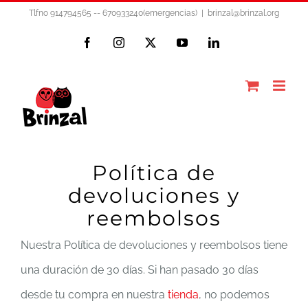
Saltar
Tlfno 914794565 -- 670933240(emergencias)
|
brinzal@brinzal.org
al
Facebook
Instagram
X
YouTube
LinkedIn
contenido
Política de
devoluciones y
reembolsos
Nuestra Política de devoluciones y reembolsos tiene
una duración de 30 días. Si han pasado 30 días
desde tu compra en nuestra
tienda
, no podemos