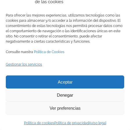
de las cookies
Para ofrecer las mejores experiencias, utilizamos tecnologías como las
cookies para almacenar y/o acceder a la información del dispositivo. El
consentimiento de estas tecnologías nos permitirá procesar datos como
el comportamiento de navegación o las identificaciones únicas en este
sitio. No consentir o retirar el consentimiento, puede afectar
negativamente a ciertas características y funciones.
Consulte nuestra
Política de Cookies
Gestionar los servicios
© Copyright
2026 BRINZAL (Centro de Recuperación de Aves
Aceptar
Nocturnas) |
Aviso legal
|
Política de privacidad
|
Política de
Denegar
cookies
|
Canal interno de información
Ver preferencias
Facebook
Instagram
X
YouTube
LinkedIn
Política de cookies
Política de privacidad
Aviso legal