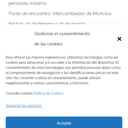
personas máximo.
Punto de encuentro: Intercambiador de Moncloa
Fechas: 27 de febrero o 27 de marzo
Gestionar el consentimiento
Información e inscripciones
:
de las cookies
Teléfono: 916 397 869
Correo electrónico: paa@sma.com.es
Para ofrecer las mejores experiencias, utilizamos tecnologías como las
cookies para almacenar y/o acceder a la información del dispositivo. El
De lunes a viernes de 9 a 14 horas
consentimiento de estas tecnologías nos permitirá procesar datos como
el comportamiento de navegación o las identificaciones únicas en este
sitio. No consentir o retirar el consentimiento, puede afectar
negativamente a ciertas características y funciones.
Consulte nuestra
Política de Cookies
Gestionar los servicios
© Copyright
2026 BRINZAL (Centro de Recuperación de Aves
Aceptar
Nocturnas) |
Aviso legal
|
Política de privacidad
|
Política de