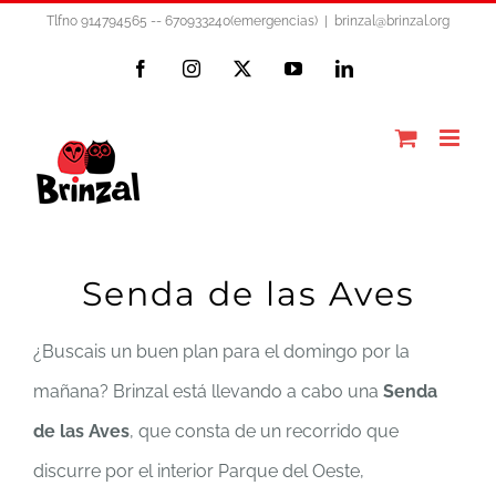
Saltar
Tlfno 914794565 -- 670933240(emergencias)
|
brinzal@brinzal.org
al
Facebook
Instagram
X
YouTube
LinkedIn
contenido
Senda de las Aves
¿Buscais un buen plan para el domingo por la
mañana? Brinzal está llevando a cabo una
Senda
de las Aves
, que consta de un recorrido que
discurre por el interior Parque del Oeste,