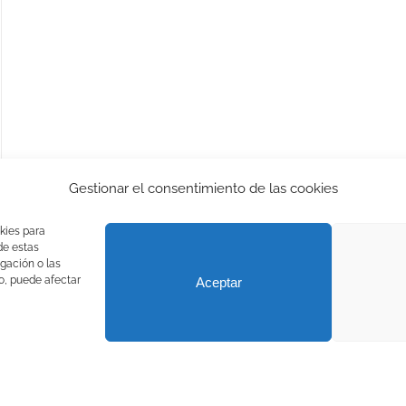
Gestionar el consentimiento de las cookies
kies para
de estas
gación o las
to, puede afectar
Aceptar
Recuperación de Aves Nocturnas) |
Aviso legal
|
Política de privacidad
Facebook
Instagram
X
YouTube
LinkedIn