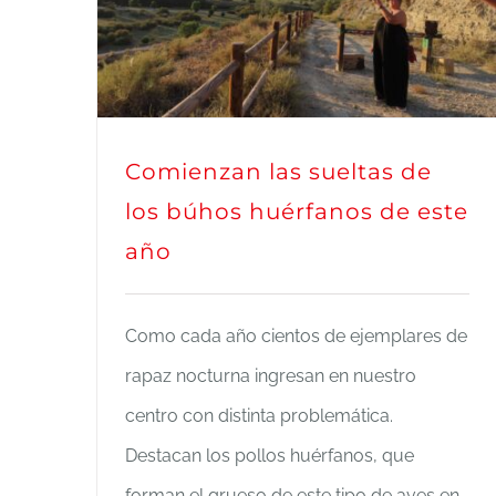
este año
Comienzan las sueltas de
los búhos huérfanos de este
año
Como cada año cientos de ejemplares de
rapaz nocturna ingresan en nuestro
centro con distinta problemática.
Destacan los pollos huérfanos, que
forman el grueso de este tipo de aves en