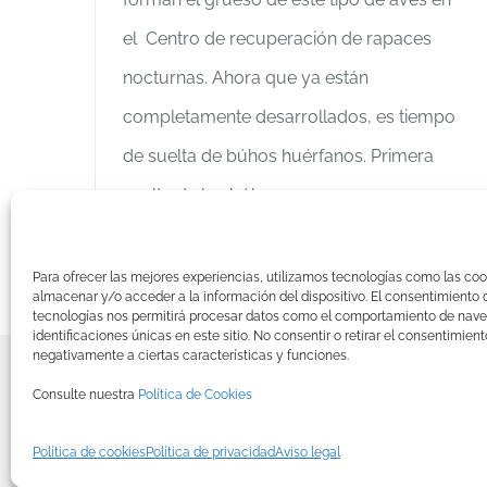
el Centro de recuperación de rapaces
nocturnas. Ahora que ya están
completamente desarrollados, es tiempo
de suelta de búhos huérfanos. Primera
suelta de los búhos
Más información
Para ofrecer las mejores experiencias, utilizamos tecnologías como las coo
almacenar y/o acceder a la información del dispositivo. El consentimiento 
tecnologías nos permitirá procesar datos como el comportamiento de nave
identificaciones únicas en este sitio. No consentir o retirar el consentimien
negativamente a ciertas características y funciones.
© Copyright
2026 BRINZAL (Centro de 
Consulte nuestra
Política de Cookies
Política de cookies
Política de privacidad
Aviso legal