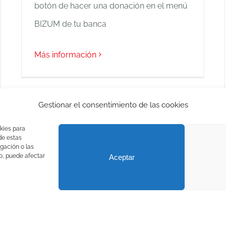
botón de hacer una donación en el menú
BIZUM de tu banca
Más información
Gestionar el consentimiento de las cookies
kies para
de estas
gación o las
to, puede afectar
Aceptar
Recuperación de Aves Nocturnas) |
Aviso legal
|
Política de privacidad
Facebook
Instagram
X
YouTube
LinkedIn