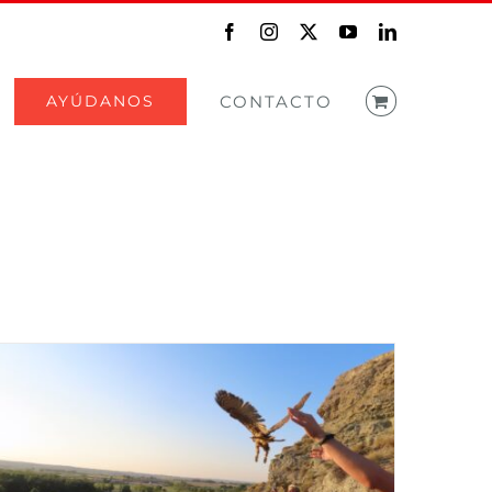
Facebook
Instagram
X
YouTube
LinkedIn
AYÚDANOS
CONTACTO
Comienzan las sueltas de
los búhos huérfanos de