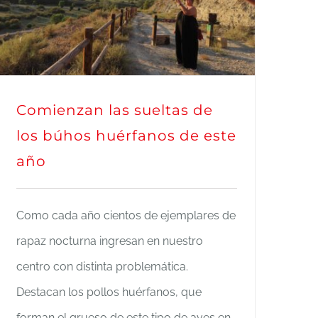
este año
Comienzan las sueltas de
los búhos huérfanos de este
año
Como cada año cientos de ejemplares de
rapaz nocturna ingresan en nuestro
centro con distinta problemática.
Destacan los pollos huérfanos, que
forman el grueso de este tipo de aves en