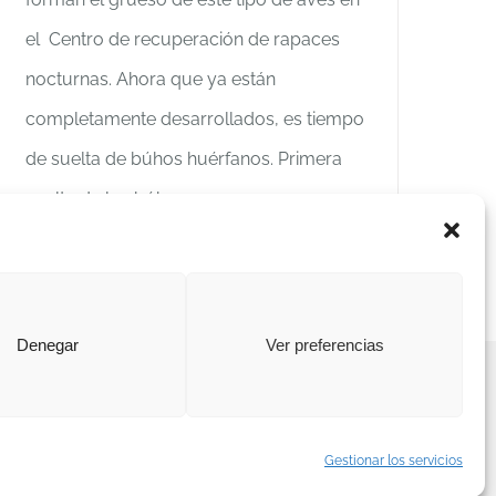
el Centro de recuperación de rapaces
nocturnas. Ahora que ya están
completamente desarrollados, es tiempo
de suelta de búhos huérfanos. Primera
suelta de los búhos
Más información
Denegar
Ver preferencias
|
Política de cookies
|
Canal interno de información
Gestionar los servicios