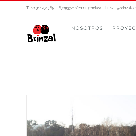
Saltar
Tlfno 914794565 -- 670933240(emergencias)
|
brinzal@brinzal.or
al
contenido
NOSOTROS
PROYEC