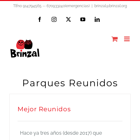
Saltar
Tlfno 914794565 -- 670933240(emergencias)
|
brinzal@brinzal.org
al
Facebook
Instagram
X
YouTube
LinkedIn
contenido
Parques Reunidos
Mejor Reunidos
Hace ya tres años (desde 2017) que