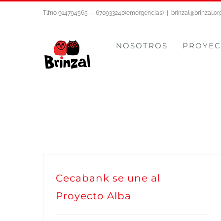
Saltar
Tlfno 914794565 -- 670933240(emergencias)
|
brinzal@brinzal.or
al
contenido
NOSOTROS
PROYEC
Cecabank se une al
Proyecto Alba