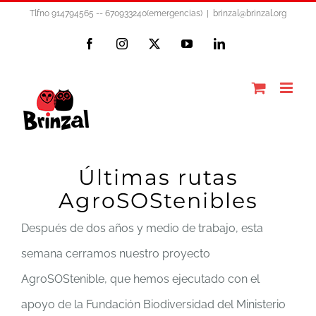
Saltar
Tlfno 914794565 -- 670933240(emergencias)
|
brinzal@brinzal.org
al
Facebook
Instagram
X
YouTube
LinkedIn
contenido
Últimas rutas
AgroSOStenibles
Después de dos años y medio de trabajo, esta
semana cerramos nuestro proyecto
AgroSOStenible, que hemos ejecutado con el
apoyo de la Fundación Biodiversidad del Ministerio