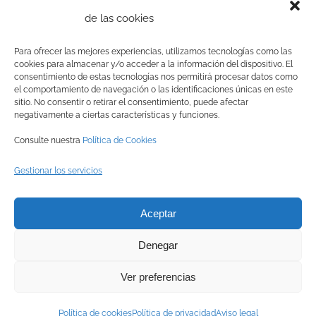
ayuntamientos de Ciempozuelos y Pinto, y
de las cookies
especialmente de Rubén Iglesias y Raúl Sánchez.
Para ofrecer las mejores experiencias, utilizamos tecnologías como las
cookies para almacenar y/o acceder a la información del dispositivo. El
consentimiento de estas tecnologías nos permitirá procesar datos como
el comportamiento de navegación o las identificaciones únicas en este
sitio. No consentir o retirar el consentimiento, puede afectar
negativamente a ciertas características y funciones.
Consulte nuestra
Política de Cookies
Gestionar los servicios
© Copyright
2026 BRINZAL (Centro de Recuperación de Aves
Aceptar
Nocturnas) |
Aviso legal
|
Política de privacidad
|
Política de
Denegar
cookies
|
Canal interno de información
Ver preferencias
Facebook
Instagram
X
YouTube
LinkedIn
Política de cookies
Política de privacidad
Aviso legal