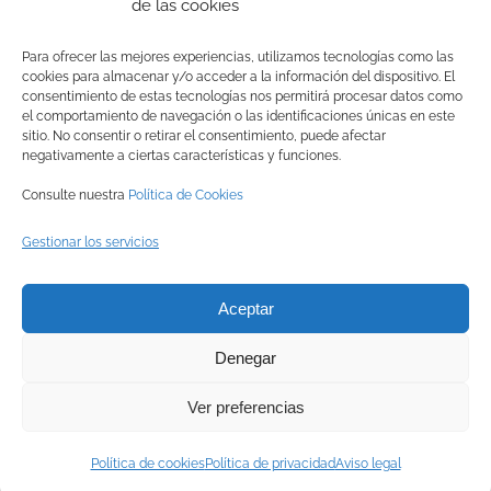
de las cookies
A través de estas páginas os iremos informando de
la evolución del proyecto.
Para ofrecer las mejores experiencias, utilizamos tecnologías como las
cookies para almacenar y/o acceder a la información del dispositivo. El
consentimiento de estas tecnologías nos permitirá procesar datos como
el comportamiento de navegación o las identificaciones únicas en este
sitio. No consentir o retirar el consentimiento, puede afectar
negativamente a ciertas características y funciones.
Consulte nuestra
Política de Cookies
Gestionar los servicios
© Copyright
2026 BRINZAL (Centro de Recuperación de Aves
Aceptar
Nocturnas) |
Aviso legal
|
Política de privacidad
|
Política de
Denegar
cookies
|
Canal interno de información
Ver preferencias
Facebook
Instagram
X
YouTube
LinkedIn
Política de cookies
Política de privacidad
Aviso legal