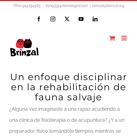
Saltar
Tlfno 914794565 -- 670933240(emergencias)
|
brinzal@brinzal.org
al
Facebook
Instagram
X
YouTube
LinkedIn
contenido
Un enfoque disciplinar
en la rehabilitación de
fauna salvaje
¿Alguna vez imaginaste a una rapaz acudiendo a
una clínica de fisioterapia o de acupuntura? ¿Y a un
preparador físico tomándole tiempos mientras se