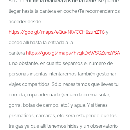
Será de
10 de la mañana a 6 de la tarde
. Se puede
llegar hasta la cantera en coche (Te recomendamos
acceder desde
https://goo.gl/maps/eQu5NtVCCH82unZT6
y
desde allí hasta la entrada a la
cantera
https://goo.gl/maps/h71jkDxWSGZeh2YSA
), no obstante, en cuanto sepamos el número de
personas inscritas intentaremos también gestionar
viajes compartidos. Sólo necesitamos que lleves tu
comida, ropa adecuada (recuerda crema solar,
gorra, botas de campo, etc.) y agua. Y si tienes
prismáticos, cámaras, etc. será estupendo que los
traigas ya que allí tenemos hides y un observatorio