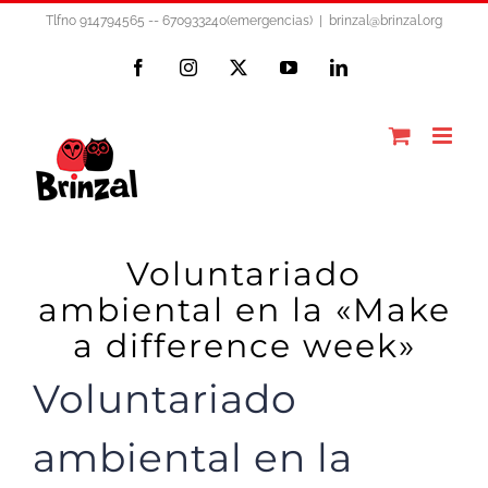
Saltar
Tlfno 914794565 -- 670933240(emergencias)
|
brinzal@brinzal.org
al
Facebook
Instagram
X
YouTube
LinkedIn
contenido
Voluntariado
ambiental en la «Make
a difference week»
Voluntariado
ambiental en la