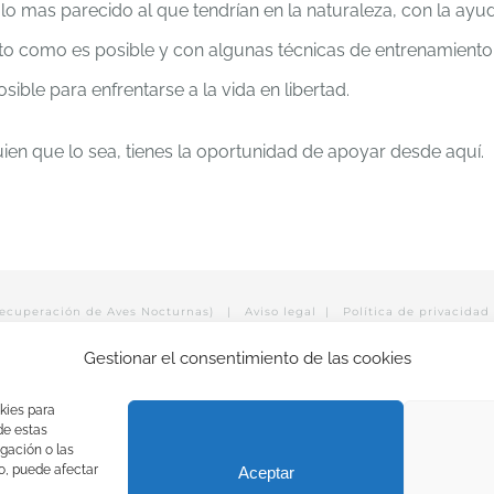
lo mas parecido al que tendrían en la naturaleza, con la ayu
nto como es posible y con algunas técnicas de entrenamiento
ble para enfrentarse a la vida en libertad.
uien que lo sea, tienes la oportunidad de apoyar desde aquí.
Recuperación de Aves Nocturnas) |
Aviso legal
|
Política de privacidad
Gestionar el consentimiento de las cookies
Facebook
Instagram
X
YouTube
LinkedIn
kies para
de estas
gación o las
to, puede afectar
Aceptar