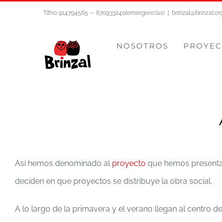
Saltar
Tlfno 914794565 -- 670933240(emergencias)
|
brinzal@brinzal.or
al
contenido
NOSOTROS
PROYEC
Así hemos denominado al
proyecto
que hemos presentad
deciden en que proyectos se distribuye la obra social.
A lo largo de la primavera y el verano llegan al centro 