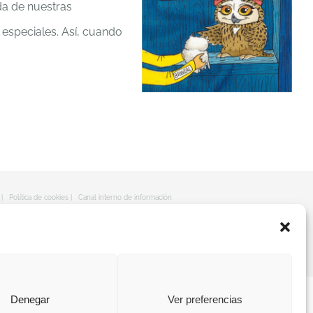
da de nuestras
 especiales. Así, cuando
|
Política de cookies
|
Canal interno de información
Denegar
Ver preferencias