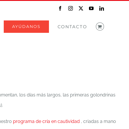
Facebook
Instagram
X
YouTube
LinkedIn
AYÚDANOS
CONTACTO
mentan, los días más largos, las primeras golondrinas
).
estro
programa de cría en cautividad
, criadas a mano