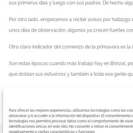
sus primeros días y luego con sus padres. De hecho alg
Por otro lado, empezamos a recibir avisos por hallazgo
unos días de observación, algunos ya crecen fuertes co
Otro claro indicador del comienzo de la primavera es la
Son estas épocas cuando más trabajo hay en Brinzal, per
que doblan sus esfuerzos y también a toda esa gente qu
Estos días si vas por el campo y encuentras un ave heri
y recuerda que si ves un pollo de búho dando saltos por 
Para ofrecer las mejores experiencias, utilizamos tecnologías como las coo
mientras él explora.
almacenar y/o acceder a la información del dispositivo. El consentimiento 
tecnologías nos permitirá procesar datos como el comportamiento de nave
identificaciones únicas en este sitio. No consentir o retirar el consentimien
negativamente a ciertas características y funciones.