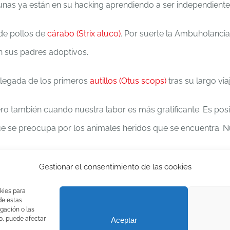
unas ya están en su hacking aprendiendo a ser independiente
 de pollos de
cárabo (Strix aluco)
. Por suerte la Ambuholanci
n sus padres adoptivos.
 llegada de los primeros
autillos (Otus scops)
tras su largo via
o también cuando nuestra labor es más gratificante. Es posib
e se preocupa por los animales heridos que se encuentra. N
da (asegúrate de que necesita tu ayuda), no dudes en llamarn
Gestionar el consentimiento de las cookies
ahí y la zona no es muy transitada, lo mejor es dejarlo ahí, 
kies para
de estas
gación o las
to, puede afectar
Aceptar