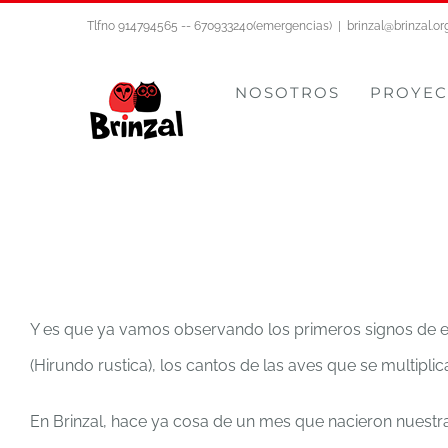
Saltar
Tlfno 914794565 -- 670933240(emergencias)
|
brinzal@brinzal.or
al
contenido
NOSOTROS
PROYEC
Y es que ya vamos observando los primeros signos de es
(Hirundo rustica), los cantos de las aves que se multipl
En Brinzal, hace ya cosa de un mes que nacieron nuestr