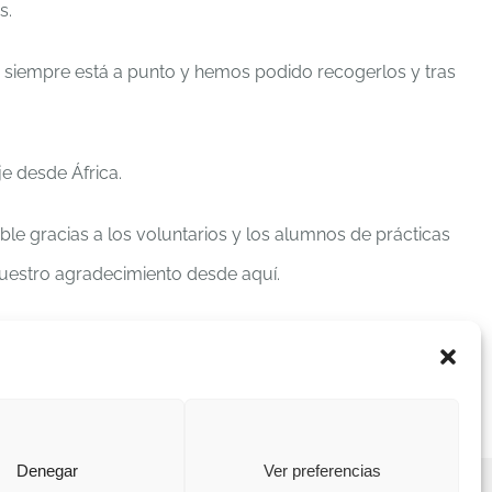
s.
a siempre está a punto y hemos podido recogerlos y tras
je desde África.
le gracias a los voluntarios y los alumnos de prácticas
uestro agradecimiento desde aquí.
os al 91 479 45 65 o al 670 93 32 40 (Sólo emergencias)
que sus padres lo están protegiendo desde la distancia
Denegar
Ver preferencias