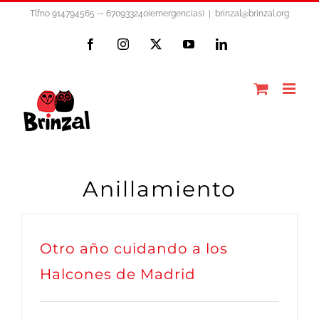
Saltar
Tlfno 914794565 -- 670933240(emergencias)
|
brinzal@brinzal.org
al
Facebook
Instagram
X
YouTube
LinkedIn
contenido
Anillamiento
Otro año cuidando a los
Halcones de Madrid